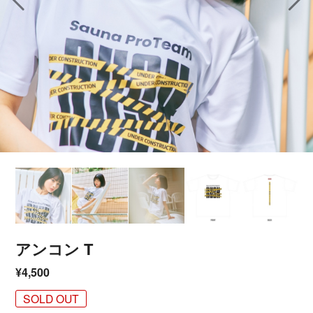
アンコン T
¥4,500
SOLD OUT