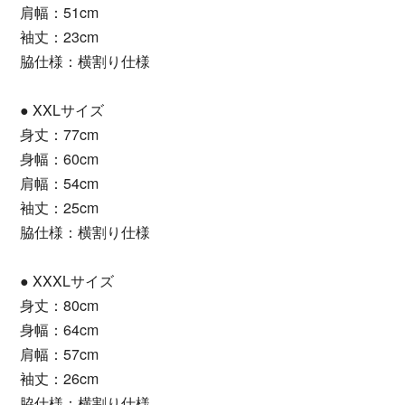
肩幅：51cm
袖丈：23cm
脇仕様：横割り仕様
● XXLサイズ
身丈：77cm
身幅：60cm
肩幅：54cm
袖丈：25cm
脇仕様：横割り仕様
● XXXLサイズ
身丈：80cm
身幅：64cm
肩幅：57cm
袖丈：26cm
脇仕様：横割り仕様