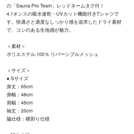
の「Sauna Pro Team」レッドネームタグ付！
4.1オンスの吸水速乾・UVカット機能付きTシャツで
す。快適さと適度なしっかり感を追求したドライ素材
で、コシのある生地感が魅力。
＜素材＞
ポリエステル 100％ リバーシブルメッシュ
＜サイズ＞
● Sサイズ
身丈：65cm
身幅：48cm
肩幅：45cm
袖丈：20cm
脇仕様：横割り仕様