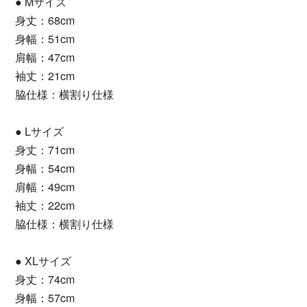
● Mサイズ
身丈：68cm
身幅：51cm
肩幅：47cm
袖丈：21cm
脇仕様：横割り仕様
● Lサイズ
身丈：71cm
身幅：54cm
肩幅：49cm
袖丈：22cm
脇仕様：横割り仕様
● XLサイズ
身丈：74cm
身幅：57cm